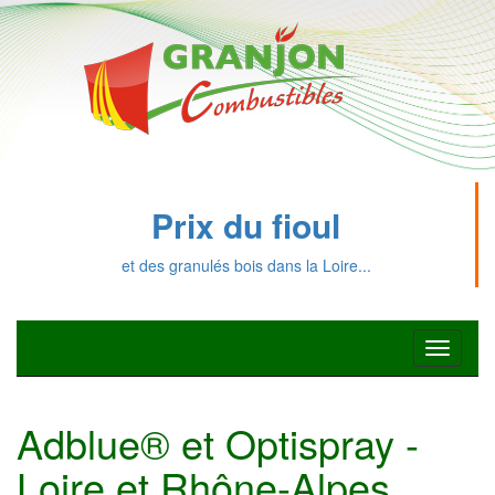
Prix du fioul
et des granulés bois dans la Loire...
Toggle
navigati
Adblue® et Optispray -
Loire et Rhône-Alpes